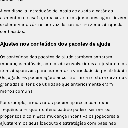
Além disso, a introdução de locais de queda aleatórios
aumentou o desafio, uma vez que os jogadores agora devem
explorar várias áreas em vez de confiar em zonas de queda
conhecidas.
Ajustes nos conteúdos dos pacotes de ajuda
Os conteúdos dos pacotes de ajuda também sofreram
mudanças notáveis, com os desenvolvedores a ajustarem os
itens disponíveis para aumentar a variedade da jogabilidade.
Os jogadores podem agora encontrar uma mistura de armas,
granadas e itens de utilidade que anteriormente eram
menos comuns.
Por exemplo, armas raras podem aparecer com mais
frequência, enquanto itens padrão podem ser menos
propensos a cair. Esta mudança incentiva os jogadores a
ajustarem os seus loadouts e estratégias com base nas