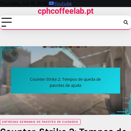
Skip
Thursday, Jun 18, 2026
Youtube
cphcoffeelab.pt
to
content
ENTREGAS SEMANAIS DE PACOTES DE CUIDADOS