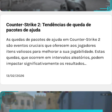
Counter-Strike 2: Tendências de queda de
pacotes de ajuda
As quedas de pacotes de ajuda em Counter-Strike 2
são eventos cruciais que oferecem aos jogadores
itens valiosos para melhorar a sua jogabilidade. Estas
quedas, que ocorrem em intervalos aleatórios, podem
impactar significativamente os resultados…
13/02/2026