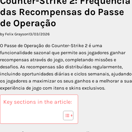
Counter-Strike 2: Frequência
das Recompensas do Passe
de Operação
by Felix Grayson
13/03/2026
O Passe de Operação do Counter-Strike 2 é uma
funcionalidade sazonal que permite aos jogadores ganhar
recompensas através do jogo, completando missões e
desafios. As recompensas são distribuídas regularmente,
incluindo oportunidades diárias e ciclos semanais, ajudando
os jogadores a maximizar os seus ganhos e a melhorar a sua
experiência de jogo com itens e skins exclusivos.
Key sections in the article: