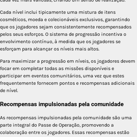
Cada nível inclui tipicamente uma mistura de itens
cosméticos, moeda e colecionáveis exclusivos, garantindo
que os jogadores sejam consistentemente recompensados
pelos seus esforços. O sistema de progressão incentiva o
envolvimento contínuo, à medida que os jogadores se
esforçam para alcançar os níveis mais altos.
Para maximizar a progressão em níveis, os jogadores devem
focar em completar todas as missões disponíveis e
participar em eventos comunitários, uma vez que estes
frequentemente fornecem pontos e recompensas adicionais
de nível.
Recompensas impulsionadas pela comunidade
As recompensas impulsionadas pela comunidade são uma
parte integral do Passe de Operação, promovendo a
colaboração entre os jogadores. Essas recompensas estão