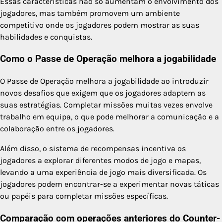
Essas características não só aumentam o envolvimento dos
jogadores, mas também promovem um ambiente
competitivo onde os jogadores podem mostrar as suas
habilidades e conquistas.
Como o Passe de Operação melhora a jogabilidade
O Passe de Operação melhora a jogabilidade ao introduzir
novos desafios que exigem que os jogadores adaptem as
suas estratégias. Completar missões muitas vezes envolve
trabalho em equipa, o que pode melhorar a comunicação e a
colaboração entre os jogadores.
Além disso, o sistema de recompensas incentiva os
jogadores a explorar diferentes modos de jogo e mapas,
levando a uma experiência de jogo mais diversificada. Os
jogadores podem encontrar-se a experimentar novas táticas
ou papéis para completar missões específicas.
Comparação com operações anteriores do Counter-