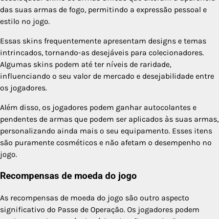
das suas armas de fogo, permitindo a expressão pessoal e
estilo no jogo.
Essas skins frequentemente apresentam designs e temas
intrincados, tornando-as desejáveis para colecionadores.
Algumas skins podem até ter níveis de raridade,
influenciando o seu valor de mercado e desejabilidade entre
os jogadores.
Além disso, os jogadores podem ganhar autocolantes e
pendentes de armas que podem ser aplicados às suas armas,
personalizando ainda mais o seu equipamento. Esses itens
são puramente cosméticos e não afetam o desempenho no
jogo.
Recompensas de moeda do jogo
As recompensas de moeda do jogo são outro aspecto
significativo do Passe de Operação. Os jogadores podem