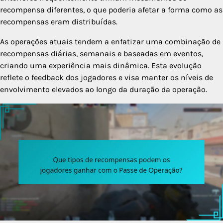
recompensa diferentes, o que poderia afetar a forma como as
recompensas eram distribuídas.
As operações atuais tendem a enfatizar uma combinação de
recompensas diárias, semanais e baseadas em eventos,
criando uma experiência mais dinâmica. Esta evolução
reflete o feedback dos jogadores e visa manter os níveis de
envolvimento elevados ao longo da duração da operação.