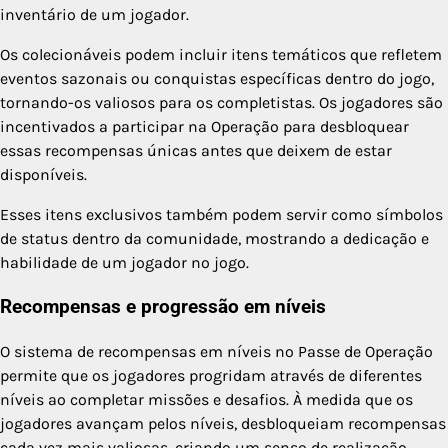
inventário de um jogador.
Os colecionáveis podem incluir itens temáticos que refletem
eventos sazonais ou conquistas específicas dentro do jogo,
tornando-os valiosos para os completistas. Os jogadores são
incentivados a participar na Operação para desbloquear
essas recompensas únicas antes que deixem de estar
disponíveis.
Esses itens exclusivos também podem servir como símbolos
de status dentro da comunidade, mostrando a dedicação e
habilidade de um jogador no jogo.
Recompensas e progressão em níveis
O sistema de recompensas em níveis no Passe de Operação
permite que os jogadores progridam através de diferentes
níveis ao completar missões e desafios. À medida que os
jogadores avançam pelos níveis, desbloqueiam recompensas
cada vez mais valiosas, criando um senso de realização.