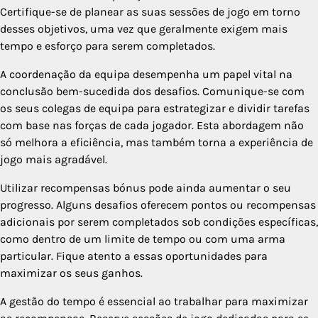
Certifique-se de planear as suas sessões de jogo em torno
desses objetivos, uma vez que geralmente exigem mais
tempo e esforço para serem completados.
A coordenação da equipa desempenha um papel vital na
conclusão bem-sucedida dos desafios. Comunique-se com
os seus colegas de equipa para estrategizar e dividir tarefas
com base nas forças de cada jogador. Esta abordagem não
só melhora a eficiência, mas também torna a experiência de
jogo mais agradável.
Utilizar recompensas bónus pode ainda aumentar o seu
progresso. Alguns desafios oferecem pontos ou recompensas
adicionais por serem completados sob condições específicas,
como dentro de um limite de tempo ou com uma arma
particular. Fique atento a essas oportunidades para
maximizar os seus ganhos.
A gestão do tempo é essencial ao trabalhar para maximizar