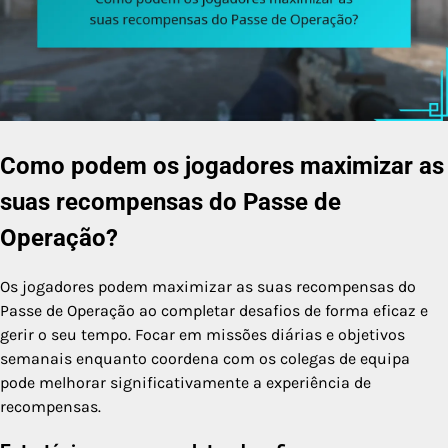
Como podem os jogadores maximizar as
suas recompensas do Passe de
Operação?
Os jogadores podem maximizar as suas recompensas do
Passe de Operação ao completar desafios de forma eficaz e
gerir o seu tempo. Focar em missões diárias e objetivos
semanais enquanto coordena com os colegas de equipa
pode melhorar significativamente a experiência de
recompensas.