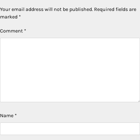
Your email address will not be published.
Required fields are
marked
*
Comment
*
Name
*