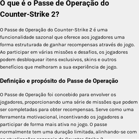
O que é o Passe de Operação do
Counter-Strike 2?
O Passe de Operação do Counter-Strike 2 é uma
funcionalidade sazonal que oferece aos jogadores uma
forma estruturada de ganhar recompensas através do jogo.
Ao participar em várias missões e desafios, os jogadores
podem desbloquear itens exclusivos, skins e outros
benefícios que melhoram a sua experiência de jogo.
Definição e propósito do Passe de Operação
O Passe de Operação foi concebido para envolver os
jogadores, proporcionando uma série de missões que podem
ser completadas para obter recompensas. Serve como uma
ferramenta motivacional, incentivando os jogadores a
participar de forma mais ativa no jogo. O passe
normalmente tem uma duração limitada, alinhando-se com