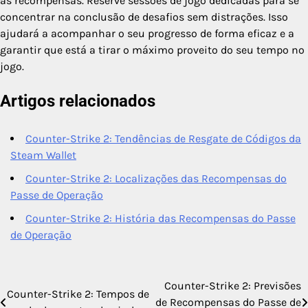
as recompensas. Reserve sessões de jogo dedicadas para se
concentrar na conclusão de desafios sem distrações. Isso
ajudará a acompanhar o seu progresso de forma eficaz e a
garantir que está a tirar o máximo proveito do seu tempo no
jogo.
Artigos relacionados
Counter-Strike 2: Tendências de Resgate de Códigos da
Steam Wallet
Counter-Strike 2: Localizações das Recompensas do
Passe de Operação
Counter-Strike 2: História das Recompensas do Passe
de Operação
Counter-Strike 2: Previsões
Post
Counter-Strike 2: Tempos de
de Recompensas do Passe de