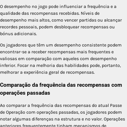
O desempenho no jogo pode influenciar a frequência e a
qualidade das recompensas recebidas. Níveis de
desempenho mais altos, como vencer partidas ou alcançar
recordes pessoais, podem desbloquear recompensas ou
bónus adicionais.
Os jogadores que têm um desempenho consistente podem
encontrar-se a receber recompensas mais frequentes e
valiosas em comparação com aqueles com desempenho
inferior. Focar na melhoria das habilidades pode, portanto,
melhorar a experiência geral de recompensas.
Comparação da frequência das recompensas com
operações passadas
Ao comparar a frequência das recompensas do atual Passe
de Operação com operações passadas, os jogadores podem
notar algumas diferenças na estrutura e no valor. Operações
anteriores frequentemente tinham mecanismos de