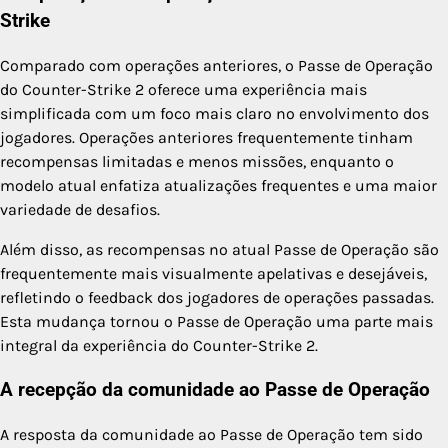
Strike
Comparado com operações anteriores, o Passe de Operação
do Counter-Strike 2 oferece uma experiência mais
simplificada com um foco mais claro no envolvimento dos
jogadores. Operações anteriores frequentemente tinham
recompensas limitadas e menos missões, enquanto o
modelo atual enfatiza atualizações frequentes e uma maior
variedade de desafios.
Além disso, as recompensas no atual Passe de Operação são
frequentemente mais visualmente apelativas e desejáveis,
refletindo o feedback dos jogadores de operações passadas.
Esta mudança tornou o Passe de Operação uma parte mais
integral da experiência do Counter-Strike 2.
A recepção da comunidade ao Passe de Operação
A resposta da comunidade ao Passe de Operação tem sido