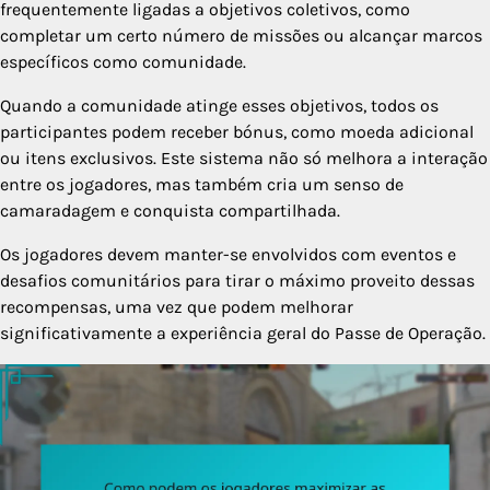
frequentemente ligadas a objetivos coletivos, como
completar um certo número de missões ou alcançar marcos
específicos como comunidade.
Quando a comunidade atinge esses objetivos, todos os
participantes podem receber bónus, como moeda adicional
ou itens exclusivos. Este sistema não só melhora a interação
entre os jogadores, mas também cria um senso de
camaradagem e conquista compartilhada.
Os jogadores devem manter-se envolvidos com eventos e
desafios comunitários para tirar o máximo proveito dessas
recompensas, uma vez que podem melhorar
significativamente a experiência geral do Passe de Operação.