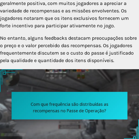
geralmente positiva, com muitos jogadores a apreciar a
variedade de recompensas e as missões envolventes. Os
jogadores notaram que os itens exclusivos fornecem um
forte incentivo para participar ativamente no jogo.
No entanto, alguns feedbacks destacam preocupações sobre
o preço e o valor percebido das recompensas. Os jogadores
frequentemente discutem se o custo do passe é justificado
pela qualidade e quantidade dos itens disponíveis.