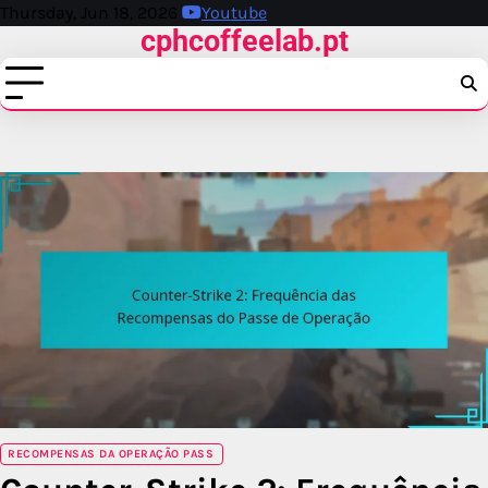
Skip
Thursday, Jun 18, 2026
Youtube
cphcoffeelab.pt
to
content
RECOMPENSAS DA OPERAÇÃO PASS