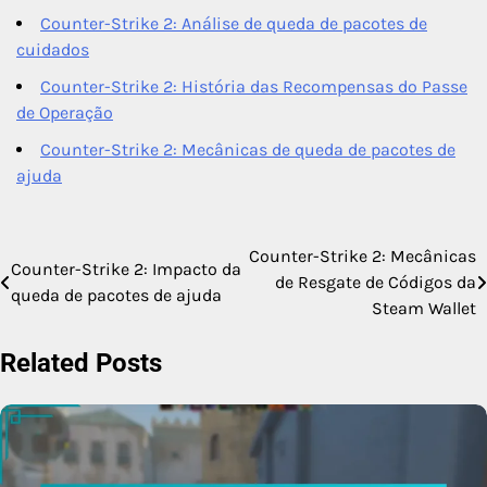
Counter-Strike 2: Análise de queda de pacotes de
cuidados
Counter-Strike 2: História das Recompensas do Passe
de Operação
Counter-Strike 2: Mecânicas de queda de pacotes de
ajuda
Counter-Strike 2: Mecânicas
Post
Counter-Strike 2: Impacto da
de Resgate de Códigos da
queda de pacotes de ajuda
navigation
Steam Wallet
Related Posts